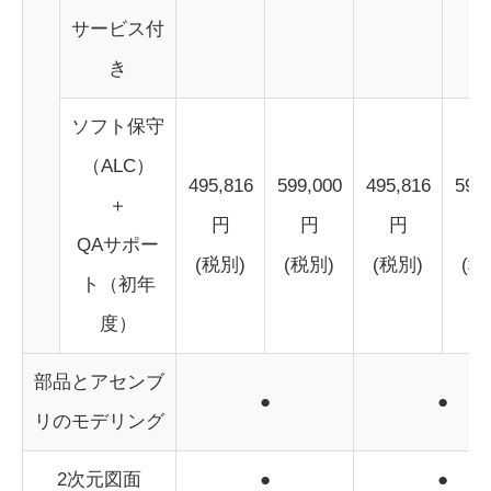
サービス付
き
ソフト保守
（ALC）
495,816
599,000
495,816
599
＋
円
円
円
QAサポー
(税別)
(税別)
(税別)
(税
ト（初年
度）
部品とアセンブ
●
●
リのモデリング
2次元図面
●
●